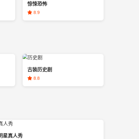
惊悚恐怖
8.9
古装历史剧
8.8
明星真人秀