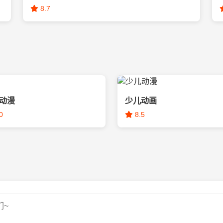
8.7
动漫
少儿动画
0
8.5